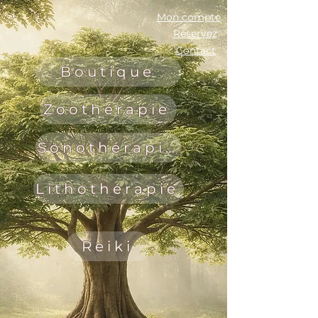
Mon compte
Réservez
Contact
Boutique
Zoothérapie
Sonothérapie
Lithothérapie
Reiki